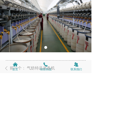
낀
끅
뀡
前一个：
气纺特吕并条机
ꄴ
首页
销售热线
联系我们
后一个：
织布整经机
ꄲ