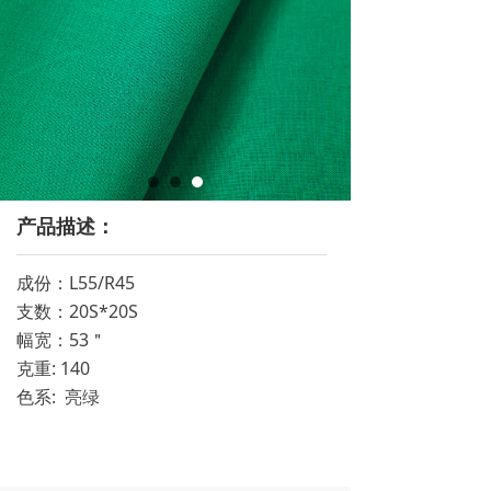
产品描述：
成份：L55/R45
支数：20S*20S
幅宽：53＂
克重: 140
色系: 亮绿