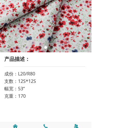
产品描述：
成份：L20/R80
支数：12S*12S
幅宽：53“
克重：170
낀
끅
뀡