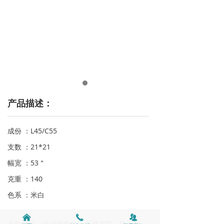
产品描述：
成份 ：L45/C55
支数 ：21*21
幅宽 ：53＂
克重 ：140
色系 ：米白
낀
끅
뀡
天然纤维、吸湿散热快、保健抑菌、防污静