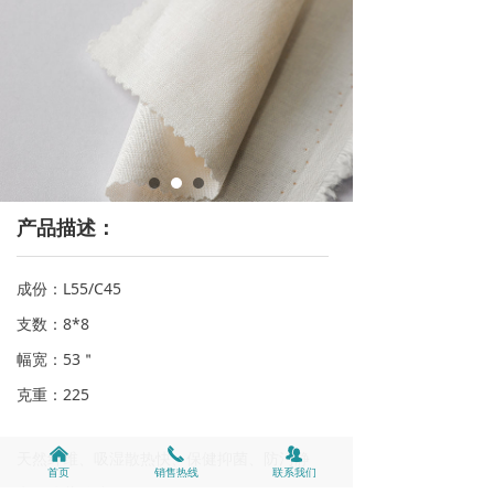
产品描述：
成份：L55/C45
支数：8*8
幅宽：53＂
克重：225
낀
끅
뀡
天然纤维、吸湿散热快、保健抑菌、防污静
首页
销售热线
联系我们
电、防紫外线