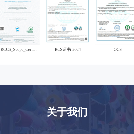
EAnhuiYuhuaTextileLimitedCompany
SRCCS_Scope_Certificate_2024-
RCS证书-2024
OCS
09-1411_57_58UTC
关于我们