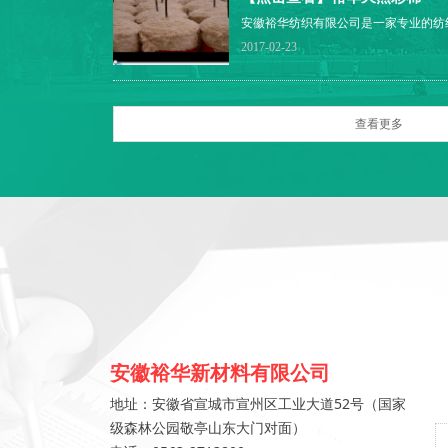
秀”牌C32S棉纱获安徽省名牌产品称
体”、“全国模范职工小家”、 “安徽省
安徽裕华纺织有限公司是一家专业的纺织
企业”，市工业企业“新成长型20强”“
锭，新型气流纺4160头，进口喷气织机4
2017-02-23
区委、区政府授予“工业十强”、“纳税
000吨，坯布2200万米，公司秉承“
之列。
全球高端棉纱供应商为定位，以打造百
规划公司。全体裕华人奉行“进取 求实 
一流的产品质量回报用户，“宛秀棉纱
查看更多
公司的产品定位是中高端市场，“宛秀
达市场有较高的知名度和市场占有率，
伙伴
安徽裕华新材料有限公司
地址：安徽省宣城市宣州区工业大道52号（国家
级森林公园敬亭山东大门对面）