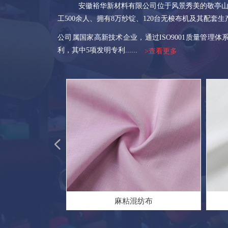
安徽裕华新材料有限公司位于风景秀美的敬亭山下，20
工500余人、拥有8万纱锭、120台无梭布机及其配
公司属国家高新技术企业，通过ISO9001质量管理
利，其中5项发明专利......
>查看更多
넳
力竹节布
竹节布
竹节布
竹节布
竹节布
竹节布
竹节布
竹节布
竹节布
竹节布
竹节布
竹节布
竹节布
竹节布
竹节布
竹节布
双面斜
竹节布
竹节布
竹节布
纺布
纺布
纺布
纺布
纺布
纺布
纺布
纺布
纺布
纺布
纺布
纺布
纺布
纺布
纺布
纺布
纺布
麻布
麻布
麻布
麻布
麻布
麻布
麻粘混纺布