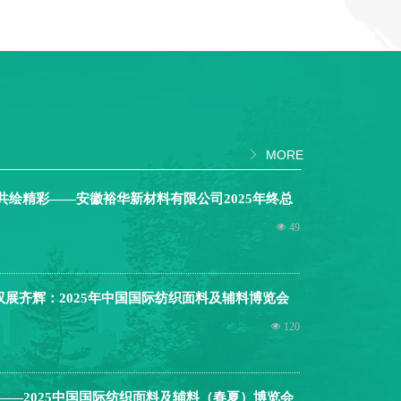
MORE
ꁕ
共绘精彩——安徽裕华新材料有限公司2025年终总
大会
넶
49
双展齐辉：2025年中国国际纺织面料及辅料博览会
Texworld展共绘行业新篇
넶
120
——2025中国国际纺织面料及辅料（春夏）博览会