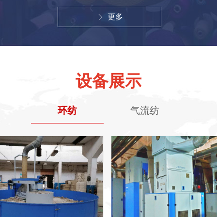
更多
ꁕ
设备展示
环纺
气流纺