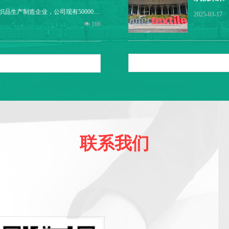
号。公司先后荣获“全国三八红旗集
圆满落幕
就业和社会保障先进企业”、“市级龙头
品生产制造企业，公司现有50000纱
2025-03-17
综合实力二十强”等荣誉，连续5年被宣州
8台，剑杆752台，可年产可类棉纱12
넶
166
十强”等光荣称号，跻身安徽省民企百强
诚信、务实、创业、增效”的经营理念，以
年裕华为奋斗目标，高起点、高目标
严谨 团结”的方针，不断开拓创新，以
，必是精品”是我们孜孜不倦的追求。
”牌棉纱在浙江、江苏、广东等纺织发
是一些知名企业优质棉纱的长期合作
联系我们