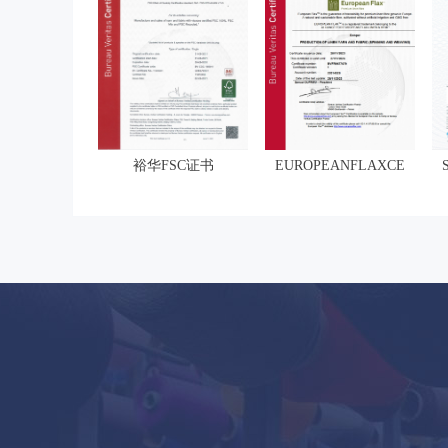
裕华FSC证书
EUROPEANFLAXCERTIFICAT