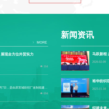
新闻资讯
MORE
ꁇ
马跃新程 
，展现全方位外贸实力
结暨表彰
2026-02-09
넶
164
裕华纺织
与法国巴黎
0月7日，是由原宣城纺织厂改制组建的
2025-11-10
干道，座落在风景秀美的“江南诗
넶
694
，注册商标“宛秀”牌，占地面积22万平
干企业和地方经济支柱企业。公司属安
市级农业产业化龙头企业，公司“宛
织就未来-