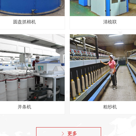
圆盘抓棉机
清梳联
并条机
粗纱机
更多
ꁕ